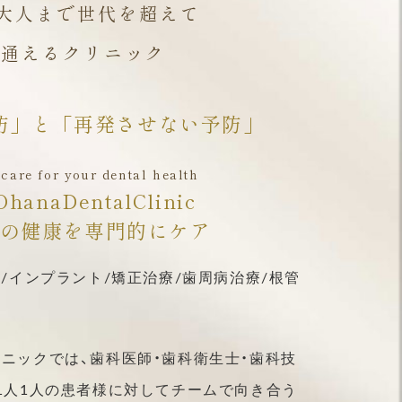
ら大人まで世代を超えて
で通えるクリニック
防」と「再発させない予防」
 care for your dental health
anaDentalClinic
の健康を専門的にケア
/インプラント/矯正治療/歯周病治療/根管
ニックでは、歯科医師・歯科衛生士・歯科技
1人1人の患者様に対してチームで向き合う