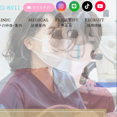
23-8011
WEB予約
linic
Medical
Price list
Recruit
クの特徴・案内
診療案内
料金表
採用情報