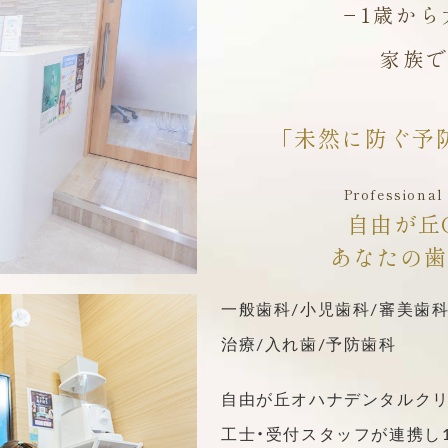
−1歳か
家族
「未然に防ぐ予
Professional
自由が丘Oh
あなたの歯
一般歯科/小児歯科/審美歯科
治療/入れ歯/予防歯科
自由が丘オハナデンタルクリ
工士・受付スタッフが連携し