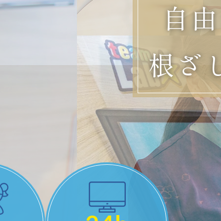
自由
根ざ